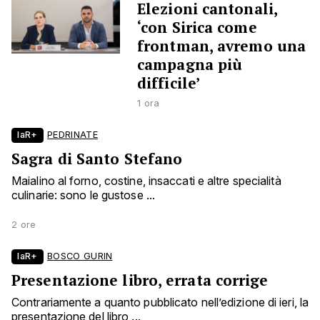
Elezioni cantonali,
‘con Sirica come
frontman, avremo una
campagna più
difficile’
1 ora
laR+
PEDRINATE
Sagra di Santo Stefano
Maialino al forno, costine, insaccati e altre specialità
culinarie: sono le gustose ...
2 ore
laR+
BOSCO GURIN
Presentazione libro, errata corrige
Contrariamente a quanto pubblicato nell’edizione di ieri, la
presentazione del libro ...