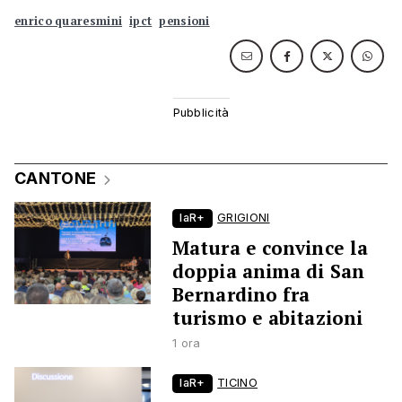
enrico quaresmini
ipct
pensioni
CANTONE
laR+
GRIGIONI
Matura e convince la
doppia anima di San
Bernardino fra
turismo e abitazioni
1 ora
laR+
TICINO