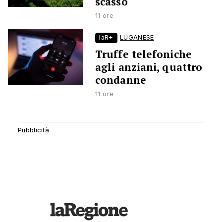
scasso
11 ore
laR+
LUGANESE
Truffe telefoniche
agli anziani, quattro
condanne
11 ore