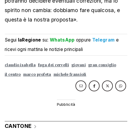
potranno decidere eventuali correzioni, ma lo
spirito non cambia: dobbiamo fare qualcosa, e
questa è la nostra proposta».
Segui
laRegione
su:
WhatsApp
oppure
Telegram
e
ricevi ogni mattina le notizie principali
claudio isabella
fuga dei cervelli
giovani
gran consiglio
il centro
marco profeta
michele fransioli
CANTONE