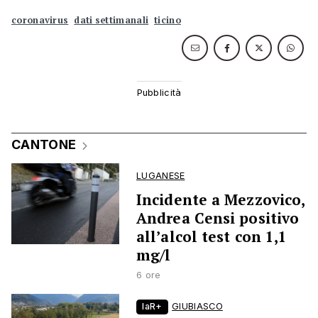
coronavirus
dati settimanali
ticino
CANTONE
LUGANESE
Incidente a Mezzovico,
Andrea Censi positivo
all’alcol test con 1,1
mg/l
6 ore
laR+
GIUBIASCO