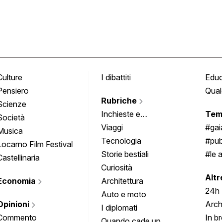
Culture
I dibattiti
Edu
Pensiero
Qual
Rubriche
Scienze
Inchieste e
Tem
Società
approfondimenti
Viaggi
#ga
Musica
Tecnologia
#pub
Locarno Film Festival
Storie bestiali
#le 
Castellinaria
Curiosità
info
Altr
Economia
Architettura
24h
Auto e moto
Opinioni
Arch
I diplomati
Commento
In b
Quando cade un