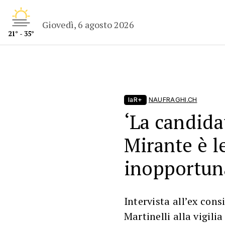
Giovedì, 6 agosto 2026
21° - 35°
laR+
NAUFRAGHI.CH
‘La candida
Mirante è l
inopportun
Intervista all’ex cons
Martinelli alla vigili