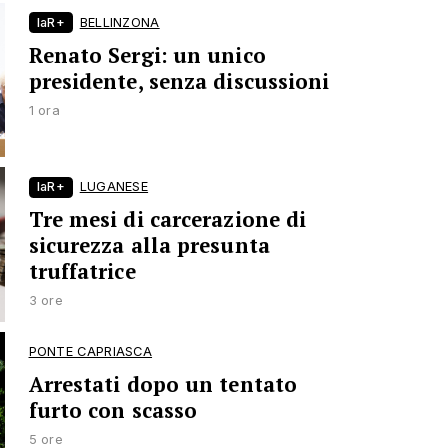
laR+
BELLINZONA
Renato Sergi: un unico
presidente, senza discussioni
1 ora
laR+
LUGANESE
Tre mesi di carcerazione di
sicurezza alla presunta
truffatrice
3 ore
PONTE CAPRIASCA
Arrestati dopo un tentato
furto con scasso
5 ore