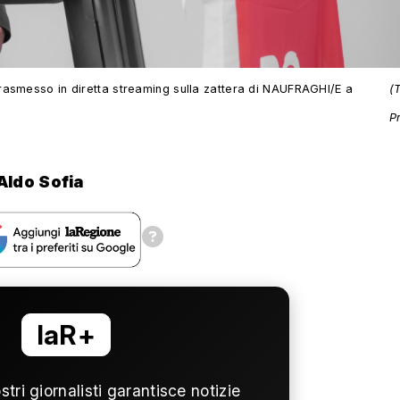
rasmesso in diretta streaming sulla zattera di NAUFRAGHI/E a
(T
P
Aldo Sofia
laR+
ostri giornalisti garantisce notizie