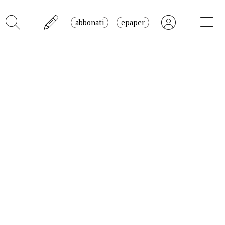
abbonati
epaper