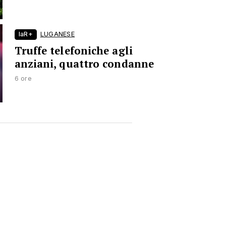
laR+
LUGANESE
Truffe telefoniche agli
anziani, quattro condanne
6 ore