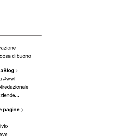
cazione
Tombola
cosa di buono
Fumetto
Vignette
aBlog
Scrivici
ia #wwf
liredazionale
aziende
rmano
e pagine
ivio
reve