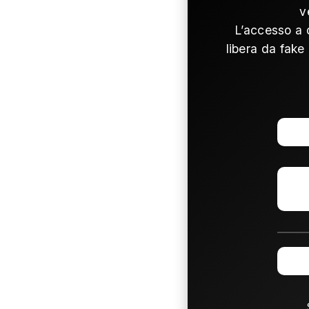
v
L’accesso a 
libera da fake 