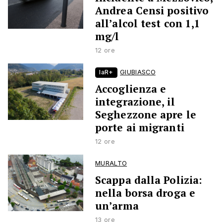
Andrea Censi positivo
all’alcol test con 1,1
mg/l
12 ore
laR+
GIUBIASCO
Accoglienza e
integrazione, il
Seghezzone apre le
porte ai migranti
12 ore
MURALTO
Scappa dalla Polizia:
nella borsa droga e
un’arma
13 ore