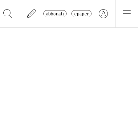
abbonati
epaper