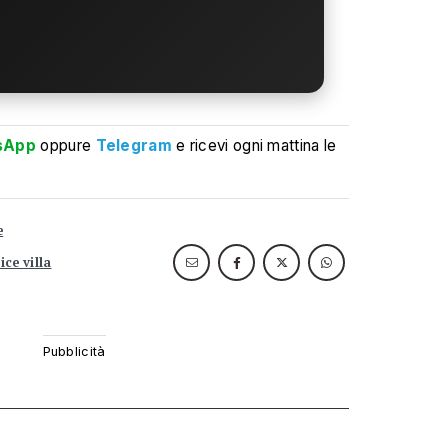
sApp
oppure
Telegram
e ricevi ogni mattina le
e
ice villa