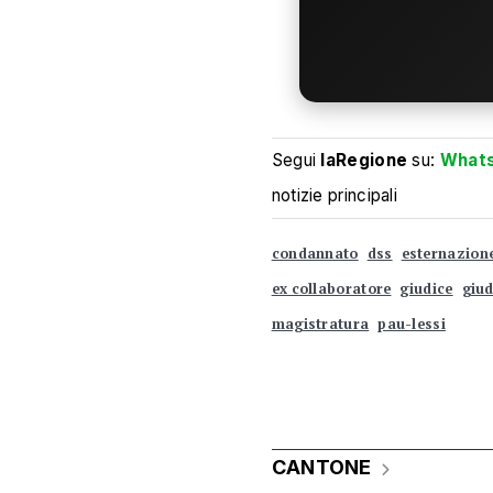
Segui
laRegione
su:
What
notizie principali
condannato
dss
esternazion
ex collaboratore
giudice
giud
magistratura
pau-lessi
CANTONE