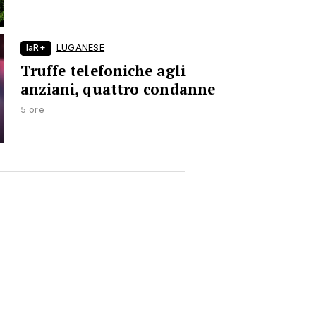
laR+
LUGANESE
Truffe telefoniche agli
anziani, quattro condanne
5 ore