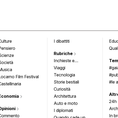
Culture
I dibattiti
Edu
Pensiero
Qual
Rubriche
Scienze
Inchieste e
Tem
Società
approfondimenti
Viaggi
#ga
Musica
Tecnologia
#pub
Locarno Film Festival
Storie bestiali
#le 
Castellinaria
Curiosità
info
Altr
Economia
Architettura
24h
Auto e moto
Opinioni
Arch
I diplomati
Commento
In b
Quando cade un