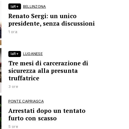
laR+
BELLINZONA
Renato Sergi: un unico
presidente, senza discussioni
1 ora
laR+
LUGANESE
Tre mesi di carcerazione di
sicurezza alla presunta
truffatrice
3 ore
PONTE CAPRIASCA
Arrestati dopo un tentato
furto con scasso
5 ore