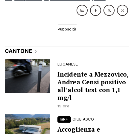
CANTONE
LUGANESE
Incidente a Mezzovico,
Andrea Censi positivo
all’alcol test con 1,1
mg/l
15 ore
laR+
GIUBIASCO
Accoglienza e