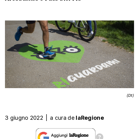
(Dt)
3 giugno 2022
|
a cura
de
laRegione