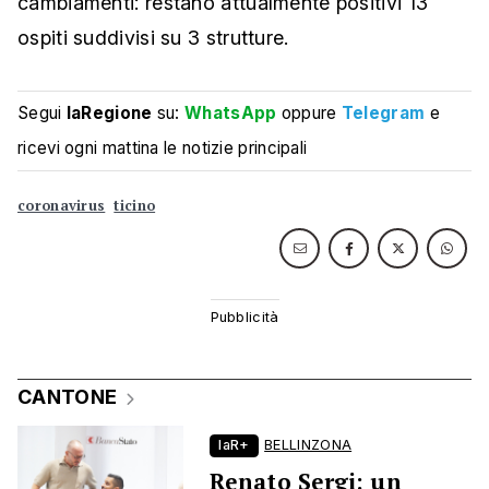
cambiamenti: restano attualmente positivi 13
ospiti suddivisi su 3 strutture.
Segui
laRegione
su:
WhatsApp
oppure
Telegram
e
ricevi ogni mattina le notizie principali
coronavirus
ticino
CANTONE
laR+
BELLINZONA
Renato Sergi: un