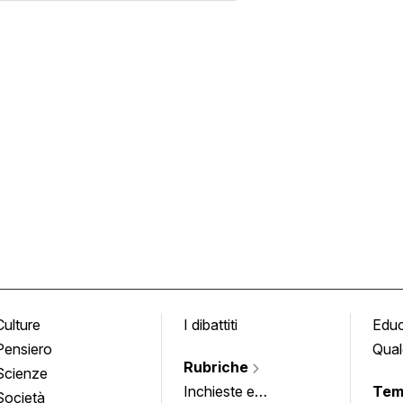
Culture
I dibattiti
Edu
Pensiero
Qual
Rubriche
Scienze
Inchieste e
Tem
Società