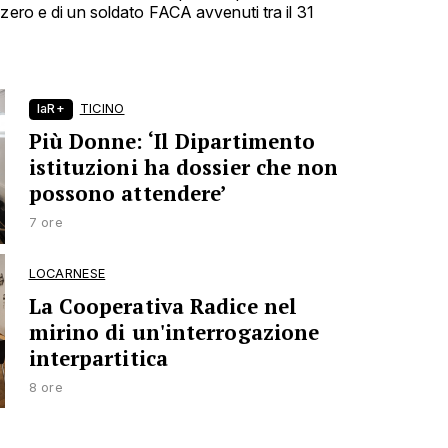
zero e di un soldato FACA avvenuti tra il 31
laR+
TICINO
Più Donne: ‘Il Dipartimento
istituzioni ha dossier che non
possono attendere’
7 ore
LOCARNESE
La Cooperativa Radice nel
mirino di un'interrogazione
interpartitica
8 ore