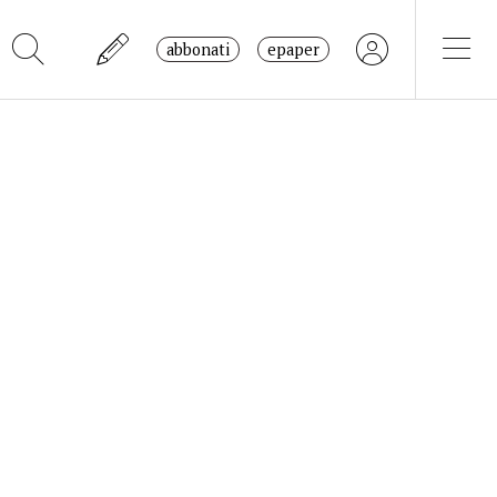
abbonati
epaper