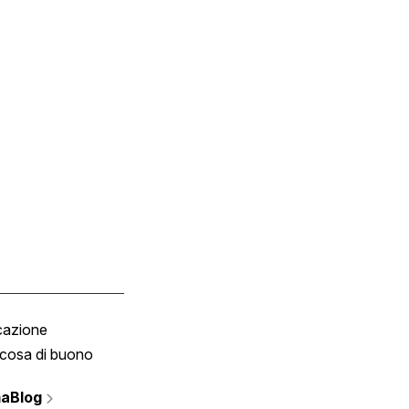
cazione
Tombola
cosa di buono
Fumetto
Vignette
aBlog
Scrivici