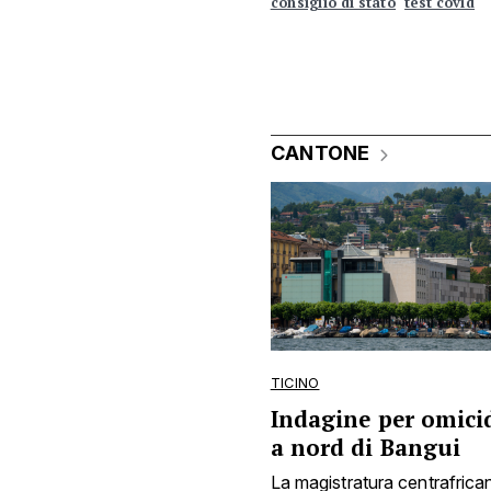
consiglio di stato
test covid
CANTONE
TICINO
Indagine per omicid
a nord di Bangui
La magistratura centrafrica