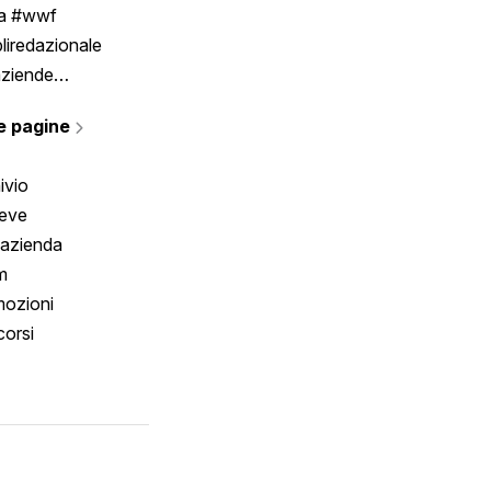
ia #wwf
liredazionale
aziende
rmano
e pagine
ivio
reve
 azienda
m
ozioni
orsi