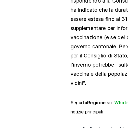
rispondendo alla Consu
ha indicato che la dura
essere estesa fino al 31
supplementare per inform
vaccinazione (e se del c
governo cantonale. Perc
per il Consiglio di Stat
l’inverno potrebbe risult
vaccinale della popolazi
vicini”.
Segui
laRegione
su:
What
notizie principali