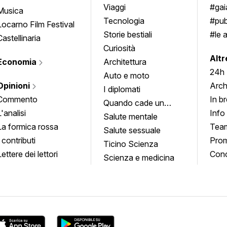
approfondimenti
Viaggi
#ga
Musica
Tecnologia
#pub
Locarno Film Festival
Storie bestiali
#le 
Castellinaria
Curiosità
info
Altr
Economia
Architettura
24h
Auto e moto
Opinioni
Arch
I diplomati
Commento
In b
Quando cade un
L'analisi
Info
quadro
Salute mentale
La formica rossa
Tea
Salute sessuale
I contributi
Prom
Ticino Scienza
Lettere dei lettori
Conc
Scienza e medicina