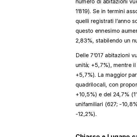
numero di abitazioni vu
1’819). Se in termini asso
quelli registrati l’anno
questo ennesimo aumento
2,83%, stabilendo un nu
Delle 7’017 abitazioni v
unità; +5,7%), mentre il
+5,7%). La maggior part
quadrilocali, con propor
+10,5%) e del 24,7% (1’
unifamiliari (627; -10,8%
-12,2%).
Chiasso e Lugano ca