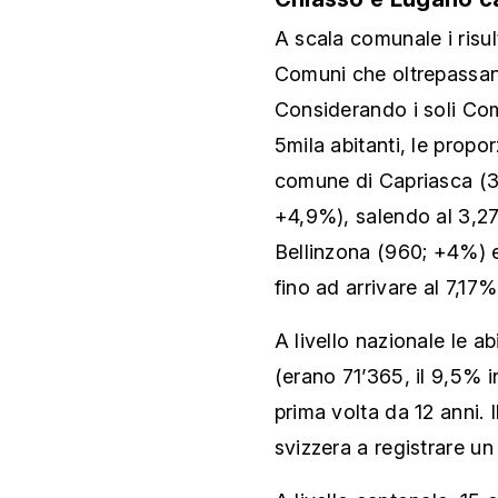
A scala comunale i risul
Comuni che oltrepassan
Considerando i soli Co
5mila abitanti, le propo
comune di Capriasca (3
+4,9%), salendo al 3,2
Bellinzona (960; +4%) 
fino ad arrivare al 7,17
A livello nazionale le a
(erano 71’365, il 9,5% i
prima volta da 12 anni. 
svizzera a registrare un