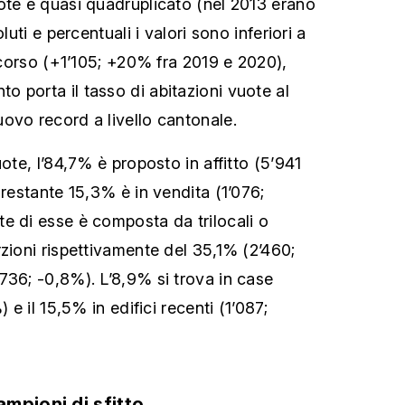
ote è quasi quadruplicato (nel 2013 erano
luti e percentuali i valori sono inferiori a
 scorso (+1’105; +20% fra 2019 e 2020),
 porta il tasso di abitazioni vuote al
ovo record a livello cantonale.
uote, l’84,7% è proposto in affitto (5’941
 restante 15,3% è in vendita (1’076;
e di esse è composta da trilocali o
zioni rispettivamente del 35,1% (2’460;
736; -0,8%). L’8,9% si trova in case
) e il 15,5% in edifici recenti (1’087;
mpioni di sfitto