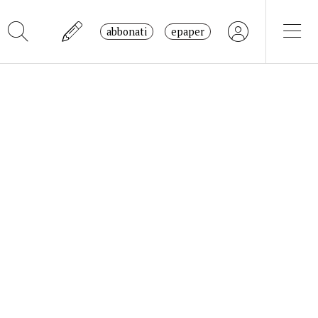
abbonati
epaper