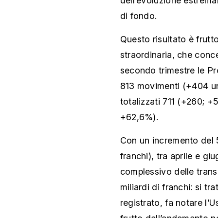
dell’evoluzione estremam
di fondo.
Questo risultato è frut
straordinaria, che concer
secondo trimestre le Pr
813 movimenti (+404 uni
totalizzati 711 (+260; +
+62,6%).
Con un incremento del 5
franchi), tra aprile e gi
complessivo delle trans
miliardi di franchi: si tr
registrato, fa notare l’U