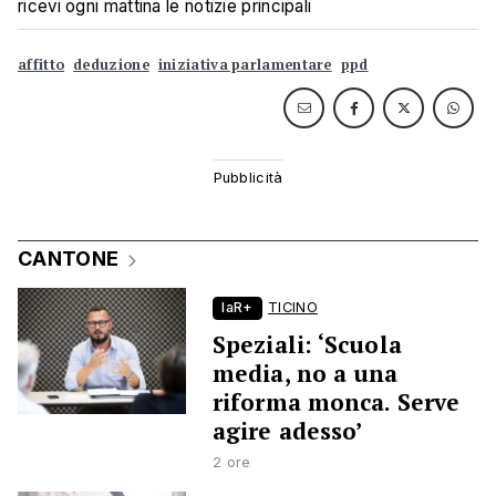
ricevi ogni mattina le notizie principali
affitto
deduzione
iniziativa parlamentare
ppd
CANTONE
laR+
TICINO
Speziali: ‘Scuola
media, no a una
riforma monca. Serve
agire adesso’
2 ore