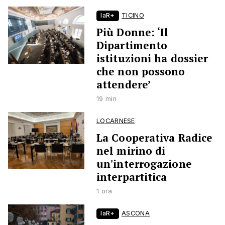
laR+
TICINO
Più Donne: ‘Il
Dipartimento
istituzioni ha dossier
che non possono
attendere’
19 min
LOCARNESE
La Cooperativa Radice
nel mirino di
un'interrogazione
interpartitica
1 ora
laR+
ASCONA