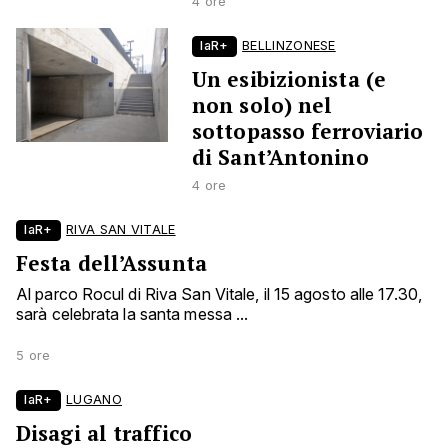
4 ore
laR+
BELLINZONESE
Un esibizionista (e
non solo) nel
sottopasso ferroviario
di Sant’Antonino
4 ore
laR+
RIVA SAN VITALE
Festa dell’Assunta
Al parco Rocul di Riva San Vitale, il 15 agosto alle 17.30,
sarà celebrata la santa messa ...
5 ore
laR+
LUGANO
Disagi al traffico