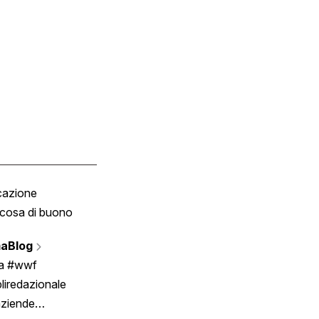
cazione
Tombola
cosa di buono
Fumetto
Vignette
aBlog
Scrivici
ia #wwf
liredazionale
aziende