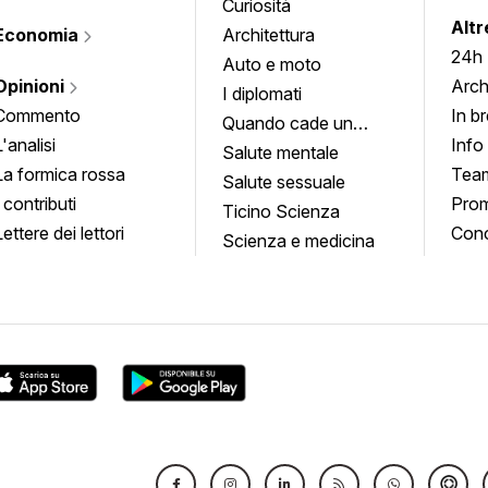
Curiosità
info
Altr
Economia
Architettura
24h
Auto e moto
Opinioni
Arch
I diplomati
Commento
In b
Quando cade un
L'analisi
Info
quadro
Salute mentale
La formica rossa
Tea
Salute sessuale
I contributi
Prom
Ticino Scienza
Lettere dei lettori
Conc
Scienza e medicina