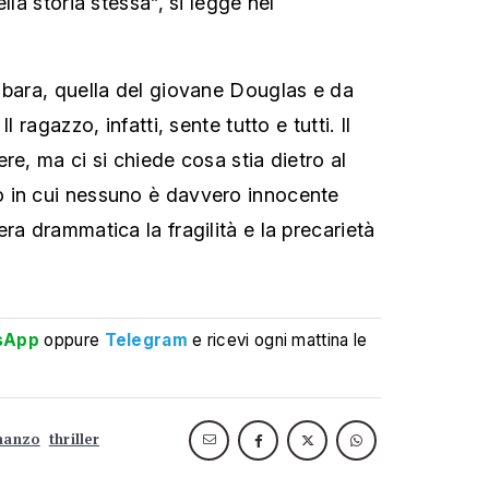
lla storia stessa”, si legge nel
 bara, quella del giovane Douglas e da
l ragazzo, infatti, sente tutto e tutti. Il
re, ma ci si chiede cosa stia dietro al
 in cui nessuno è davvero innocente
ra drammatica la fragilità e la precarietà
sApp
oppure
Telegram
e ricevi ogni mattina le
manzo
thriller