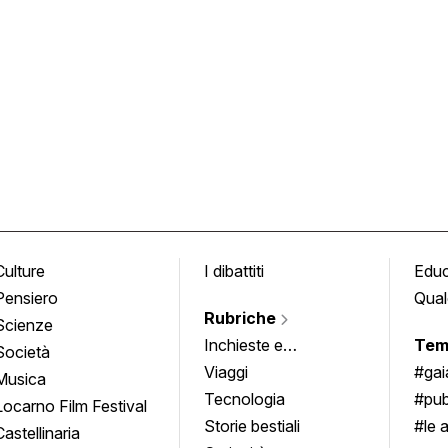
Culture
I dibattiti
Edu
Pensiero
Qual
Rubriche
Scienze
Inchieste e
Tem
Società
approfondimenti
Viaggi
#ga
Musica
Tecnologia
#pub
Locarno Film Festival
Storie bestiali
#le 
Castellinaria