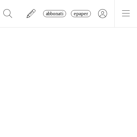
abbonati
epaper