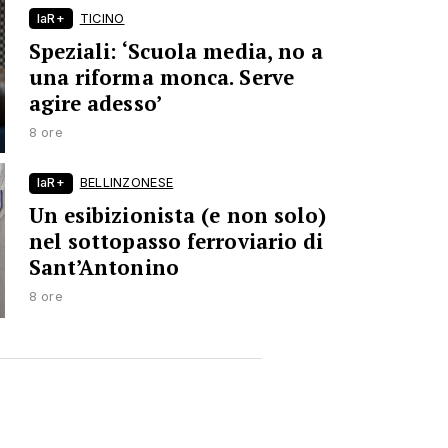
laR+
TICINO
Speziali: ‘Scuola media, no a
una riforma monca. Serve
agire adesso’
8 ore
laR+
BELLINZONESE
Un esibizionista (e non solo)
nel sottopasso ferroviario di
Sant’Antonino
8 ore