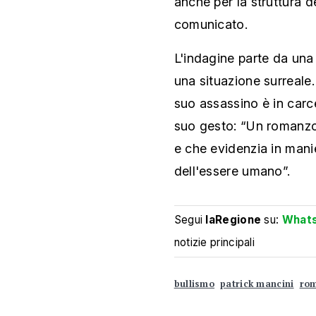
anche per la struttura de
comunicato.
L'indagine parte da una
una situazione surreale. I
suo assassino è in carce
suo gesto: “Un romanzo
e che evidenzia in manie
dell'essere umano”.
Segui
laRegione
su:
What
notizie principali
bullismo
patrick mancini
ro