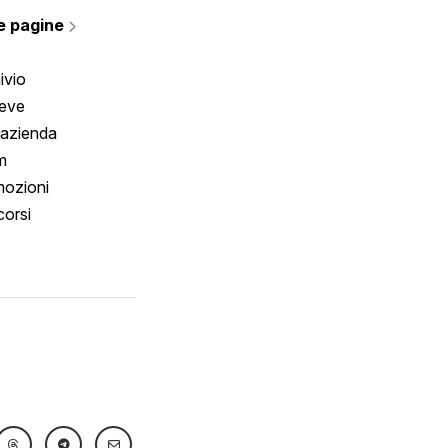
rmano
e pagine
ivio
reve
 azienda
m
ozioni
orsi