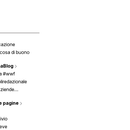
cazione
Tombola
cosa di buono
Fumetto
Vignette
aBlog
Scrivici
ia #wwf
liredazionale
aziende
rmano
e pagine
ivio
reve