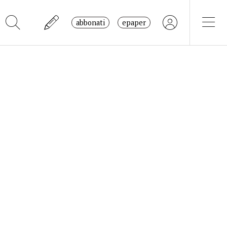
abbonati
epaper