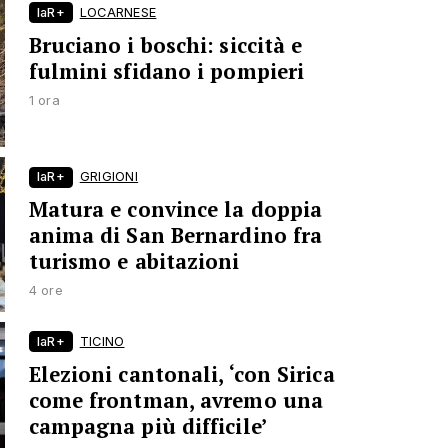
laR+
LOCARNESE
Bruciano i boschi: siccità e
fulmini sfidano i pompieri
1 ora
laR+
GRIGIONI
Matura e convince la doppia
anima di San Bernardino fra
turismo e abitazioni
4 ore
laR+
TICINO
Elezioni cantonali, ‘con Sirica
come frontman, avremo una
campagna più difficile’