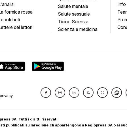
L'analisi
Info
quadro
Salute mentale
La formica rossa
Tea
Salute sessuale
I contributi
Prom
Ticino Scienza
Lettere dei lettori
Conc
Scienza e medicina
privacy
ress SA, Tutti i diritti riservati
 testi pubblicati su laregione.ch appartengono a Regiopress SA o ai suoi