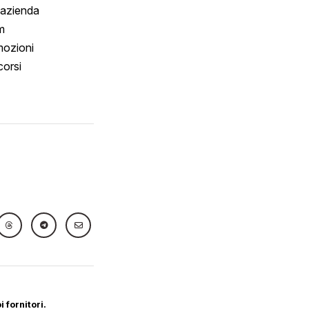
 azienda
m
ozioni
orsi
 fornitori.