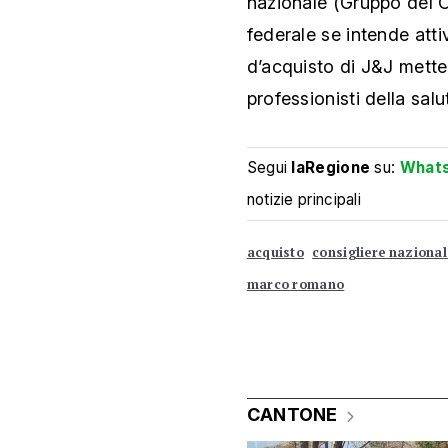
nazionale (Gruppo del C
federale se intende atti
d’acquisto di J&J mett
professionisti della salu
Segui
laRegione
su:
What
notizie principali
acquisto
consigliere nazional
marco romano
CANTONE