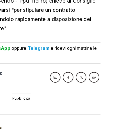
entro - Ppd Ticino) chiede al Consiglio
varsi "per stipulare un contratto
endolo rapidamente a disposizione dei
te".
sApp
oppure
Telegram
e ricevi ogni mattina le
e