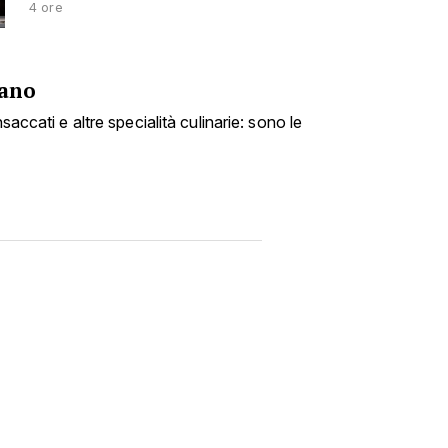
4 ore
fano
nsaccati e altre specialità culinarie: sono le