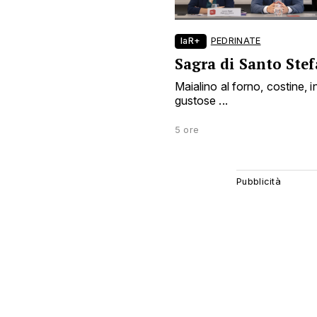
laR+
PEDRINATE
Sagra di Santo Ste
Maialino al forno, costine, i
gustose ...
5 ore