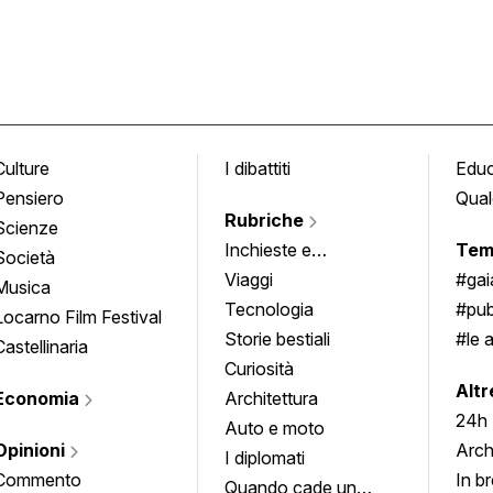
Culture
I dibattiti
Edu
Pensiero
Qual
Rubriche
Scienze
Inchieste e
Tem
Società
approfondimenti
Viaggi
#ga
Musica
Tecnologia
#pub
Locarno Film Festival
Storie bestiali
#le 
Castellinaria
Curiosità
info
Altr
Economia
Architettura
24h
Auto e moto
Opinioni
Arch
I diplomati
Commento
In b
Quando cade un