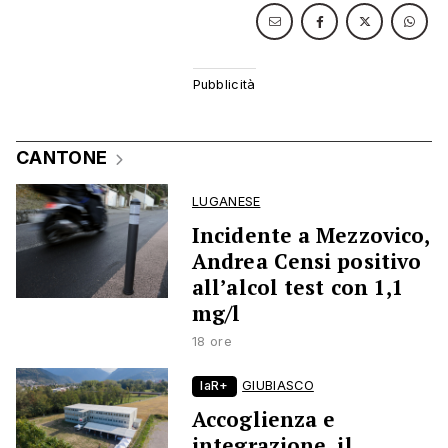
CANTONE
LUGANESE
Incidente a Mezzovico,
Andrea Censi positivo
all’alcol test con 1,1
mg/l
18 ore
laR+
GIUBIASCO
Accoglienza e
integrazione, il