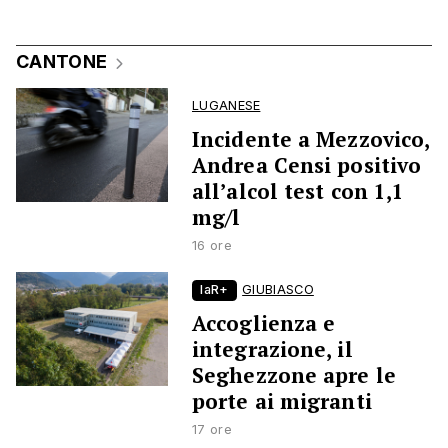
CANTONE
LUGANESE
Incidente a Mezzovico,
Andrea Censi positivo
all’alcol test con 1,1
mg/l
16 ore
laR+
GIUBIASCO
Accoglienza e
integrazione, il
Seghezzone apre le
porte ai migranti
17 ore