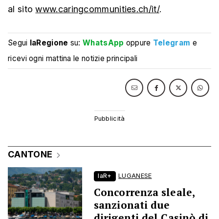
al sito
www.caringcommunities.ch/it/
.
Segui
laRegione
su:
WhatsApp
oppure
Telegram
e
ricevi ogni mattina le notizie principali
CANTONE
laR+
LUGANESE
Concorrenza sleale,
sanzionati due
dirigenti del Casinò di