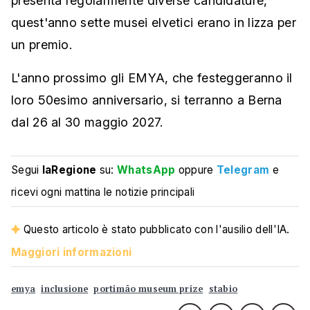
presenta regolarmente diverse candidature,
quest'anno sette musei elvetici erano in lizza per
un premio.
L'anno prossimo gli EMYA, che festeggeranno il
loro 50esimo anniversario, si terranno a Berna
dal 26 al 30 maggio 2027.
Segui
laRegione
su:
WhatsApp
oppure
Telegram
e
ricevi ogni mattina le notizie principali
Questo articolo è stato pubblicato con l'ausilio dell'IA.
Maggiori informazioni
emya
inclusione
portimão museum prize
stabio