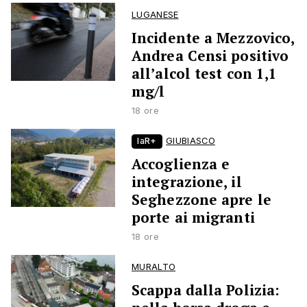
LUGANESE
Incidente a Mezzovico,
Andrea Censi positivo
all’alcol test con 1,1
mg/l
18 ore
laR+
GIUBIASCO
Accoglienza e
integrazione, il
Seghezzone apre le
porte ai migranti
18 ore
MURALTO
Scappa dalla Polizia: