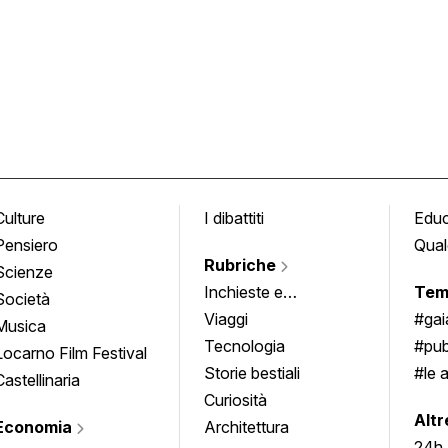
Culture
I dibattiti
Edu
Pensiero
Qual
Rubriche
Scienze
Inchieste e
Tem
Società
approfondimenti
Viaggi
#ga
Musica
Tecnologia
#pub
Locarno Film Festival
Storie bestiali
#le 
Castellinaria
Curiosità
info
Altr
Economia
Architettura
24h