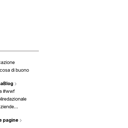
cazione
Tombola
cosa di buono
Fumetto
Vignette
aBlog
Scrivici
ia #wwf
liredazionale
aziende
rmano
e pagine