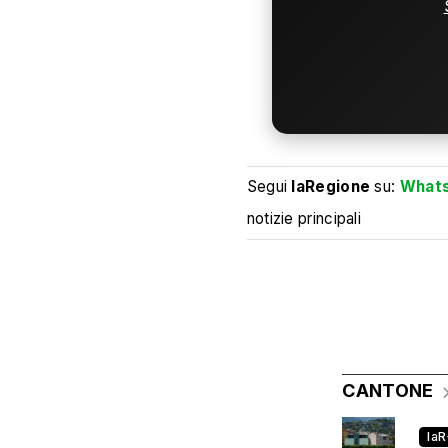
Segui
laRegione
su:
What
notizie principali
CANTONE
la