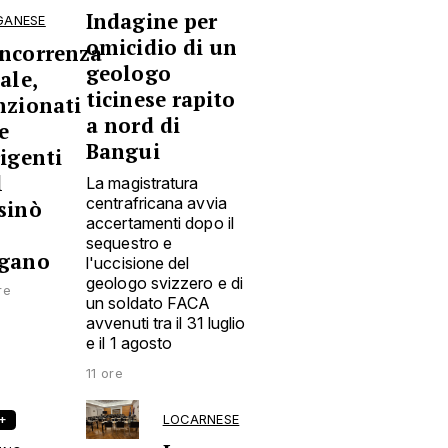
Indagine per
GANESE
omicidio di un
ncorrenza
geologo
ale,
ticinese rapito
nzionati
a nord di
e
Bangui
rigenti
l
La magistratura
centrafricana avvia
sinò
accertamenti dopo il
sequestro e
gano
l'uccisione del
geologo svizzero e di
re
un soldato FACA
avvenuti tra il 31 luglio
e il 1 agosto
11 ore
R+
LOCARNESE