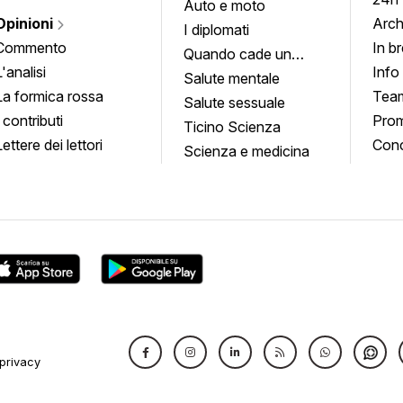
Auto e moto
Opinioni
Arch
I diplomati
Commento
In b
Quando cade un
L'analisi
Info
quadro
Salute mentale
La formica rossa
Tea
Salute sessuale
I contributi
Prom
Ticino Scienza
Lettere dei lettori
Conc
Scienza e medicina
privacy