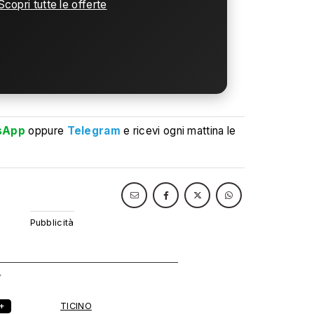
Scopri tutte le offerte
sApp
oppure
Telegram
e ricevi ogni mattina le
R+
TICINO