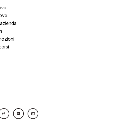
ivio
reve
 azienda
m
ozioni
orsi