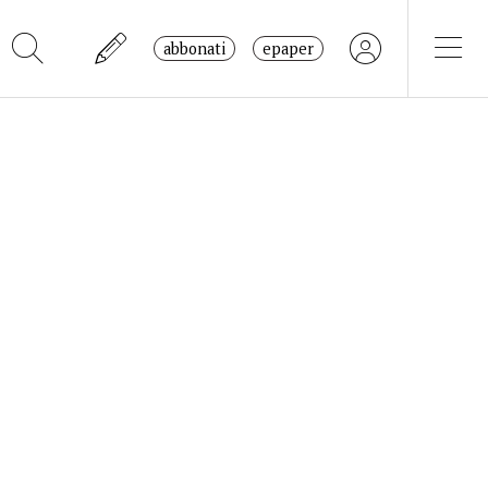
abbonati
epaper