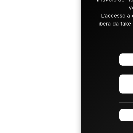
v
L’accesso a 
libera da fake 