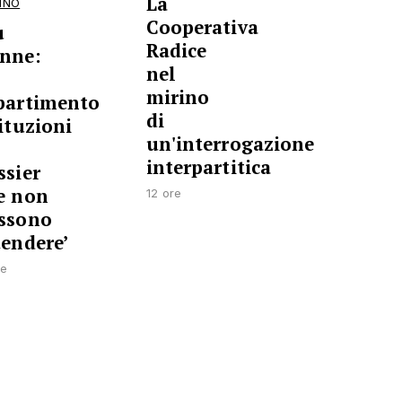
La
INO
Cooperativa
ù
Radice
nne:
nel
mirino
partimento
di
tituzioni
un'interrogazione
interpartitica
ssier
e non
12 ore
ssono
tendere’
re