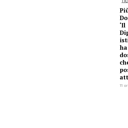
TIC
Pi
Do
‘Il
Di
is
ha
do
ch
po
at
11 o