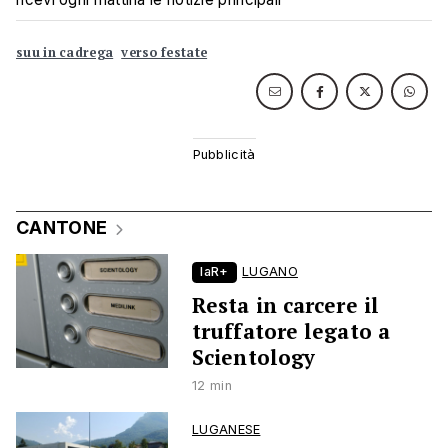
suu in cadrega
verso festate
CANTONE
laR+
LUGANO
Resta in carcere il
truffatore legato a
Scientology
12 min
LUGANESE