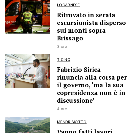
LOCARNESE
Ritrovato in serata
escursionista disperso
sui monti sopra
Brissago
3 ore
TICINO
Fabrizio Sirica
rinuncia alla corsa per
il governo, ‘ma la sua
copresidenza non è in
discussione’
4 ore
MENDRISIOTTO
Vanno fatti lavori