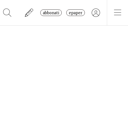
abbonati
epaper