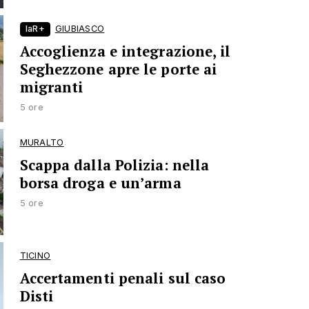
laR+
GIUBIASCO
Accoglienza e integrazione, il
Seghezzone apre le porte ai
migranti
5 ore
MURALTO
Scappa dalla Polizia: nella
borsa droga e un’arma
5 ore
TICINO
Accertamenti penali sul caso
Disti