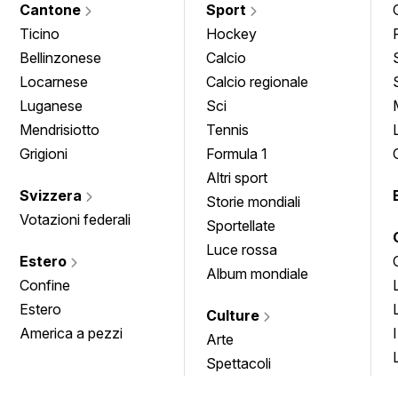
Cantone
Sport
Ticino
Hockey
Bellinzonese
Calcio
Locarnese
Calcio regionale
Luganese
Sci
Mendrisiotto
Tennis
Grigioni
Formula 1
Altri sport
Svizzera
Storie mondiali
Votazioni federali
Sportellate
Luce rossa
Estero
Album mondiale
Confine
Estero
Culture
America a pezzi
Arte
Spettacoli