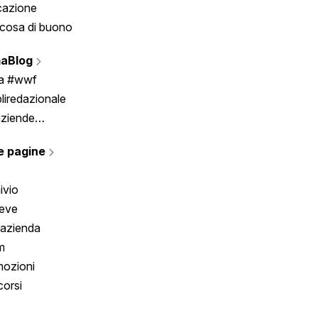
cazione
Tombola
cosa di buono
Fumetto
Vignette
aBlog
Scrivici
ia #wwf
liredazionale
aziende
rmano
e pagine
ivio
reve
 azienda
m
ozioni
orsi