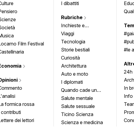
Culture
I dibattiti
Edu
Pensiero
Qual
Rubriche
Scienze
Inchieste e
Tem
Società
approfondimenti
Viaggi
#ga
Musica
Tecnologia
#pub
Locarno Film Festival
Storie bestiali
#le 
Castellinaria
Curiosità
info
Altr
Economia
Architettura
24h
Auto e moto
Opinioni
Arch
I diplomati
Commento
In b
Quando cade un
L'analisi
Info
quadro
Salute mentale
La formica rossa
Tea
Salute sessuale
I contributi
Prom
Ticino Scienza
Lettere dei lettori
Conc
Scienza e medicina