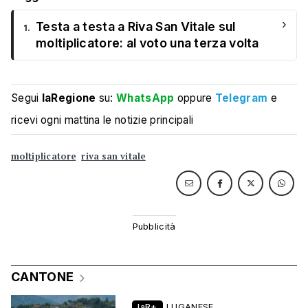
›
Testa a testa a Riva San Vitale sul
1.
moltiplicatore: al voto una terza volta
Segui
laRegione
su:
WhatsApp
oppure
Telegram
e
ricevi ogni mattina le notizie principali
moltiplicatore
riva san vitale
CANTONE
laR+
LUGANESE