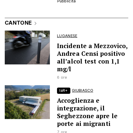
CANTONE
LUGANESE
Incidente a Mezzovico,
Andrea Censi positivo
all’alcol test con 1,1
mg/l
6 ore
laR+
GIUBIASCO
Accoglienza e
integrazione, il
Seghezzone apre le
porte ai migranti
7 ore