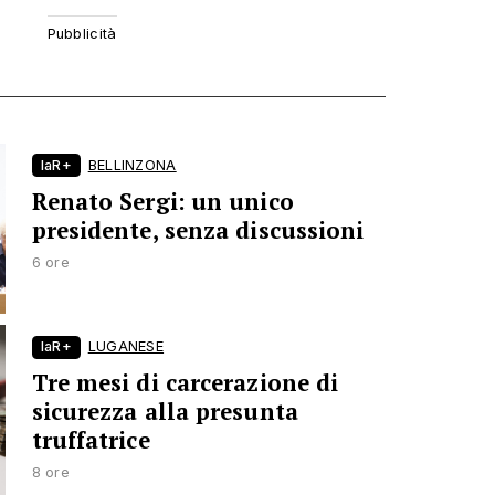
laR+
BELLINZONA
Renato Sergi: un unico
presidente, senza discussioni
6 ore
laR+
LUGANESE
Tre mesi di carcerazione di
sicurezza alla presunta
truffatrice
8 ore