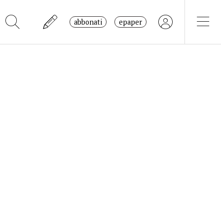
abbonati
epaper