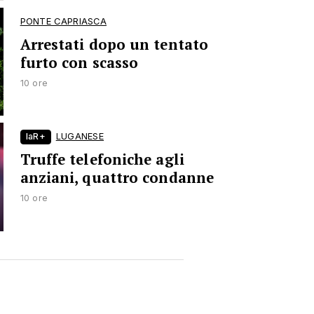
PONTE CAPRIASCA
Arrestati dopo un tentato
furto con scasso
10 ore
laR+
LUGANESE
Truffe telefoniche agli
anziani, quattro condanne
10 ore