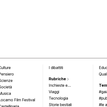
Culture
I dibattiti
Edu
Pensiero
Qual
Rubriche
Scienze
Inchieste e
Tem
Società
approfondimenti
Viaggi
#ga
Musica
Tecnologia
#pub
Locarno Film Festival
Storie bestiali
#le 
Castellinaria