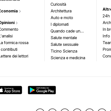
Curiosità
info
Altr
Economia
Architettura
24h
Auto e moto
Opinioni
Arch
I diplomati
Commento
In b
Quando cade un
L'analisi
Info
quadro
Salute mentale
La formica rossa
Tea
Salute sessuale
I contributi
Prom
Ticino Scienza
Lettere dei lettori
Conc
Scienza e medicina