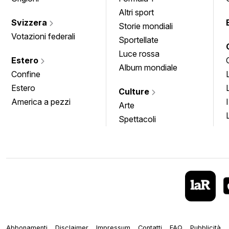
Altri sport
Svizzera
Storie mondiali
Votazioni federali
Sportellate
Luce rossa
Estero
Album mondiale
Confine
Estero
Culture
America a pezzi
Arte
Spettacoli
Abbonamenti
Disclaimer
Impressum
Contatti
FAQ
Pubblicità