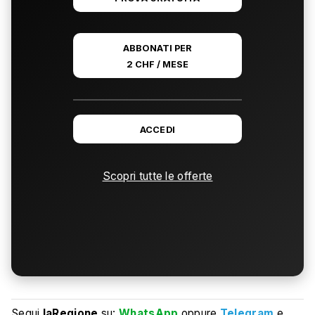
ABBONATI PER
2 CHF / MESE
ACCEDI
Scopri tutte le offerte
Segui
laRegione
su:
WhatsApp
oppure
Telegram
e