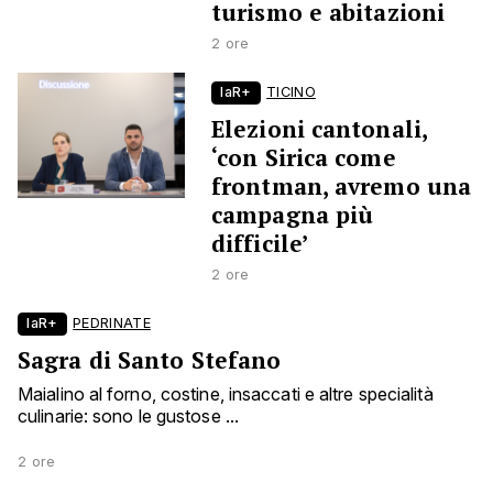
turismo e abitazioni
2 ore
laR+
TICINO
Elezioni cantonali,
‘con Sirica come
frontman, avremo una
campagna più
difficile’
2 ore
laR+
PEDRINATE
Sagra di Santo Stefano
Maialino al forno, costine, insaccati e altre specialità
culinarie: sono le gustose ...
2 ore