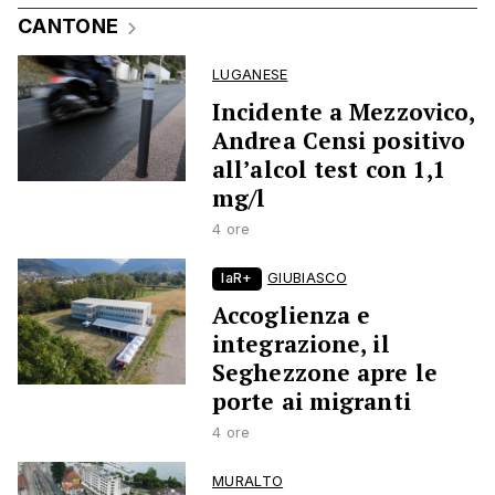
CANTONE
LUGANESE
Incidente a Mezzovico,
Andrea Censi positivo
all’alcol test con 1,1
mg/l
4 ore
laR+
GIUBIASCO
Accoglienza e
integrazione, il
Seghezzone apre le
porte ai migranti
4 ore
MURALTO