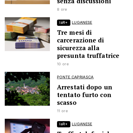
senza discussioni
8 ore
laR+
LUGANESE
Tre mesi di
carcerazione di
sicurezza alla
presunta truffatrice
10 ore
PONTE CAPRIASCA
Arrestati dopo un
tentato furto con
scasso
11 ore
laR+
LUGANESE