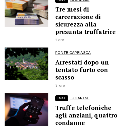
Tre mesi di
carcerazione di
sicurezza alla
presunta truffatrice
1 ora
PONTE CAPRIASCA
Arrestati dopo un
tentato furto con
scasso
3 ore
laR+
LUGANESE
Truffe telefoniche
agli anziani, quattro
condanne