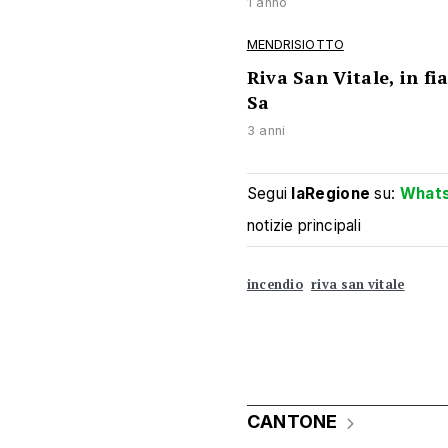
1 anno
MENDRISIOTTO
Riva San Vitale, in f
Sa
3 anni
Segui
laRegione
su:
What
notizie principali
incendio
riva san vitale
CANTONE