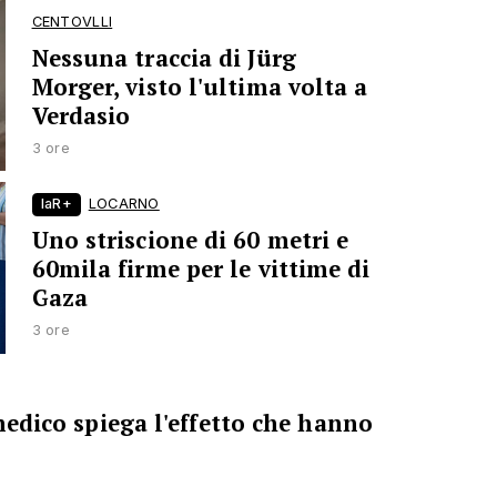
CENTOVLLI
Nessuna traccia di Jürg
Morger, visto l'ultima volta a
Verdasio
3 ore
laR+
LOCARNO
Uno striscione di 60 metri e
60mila firme per le vittime di
Gaza
3 ore
 medico spiega l'effetto che hanno