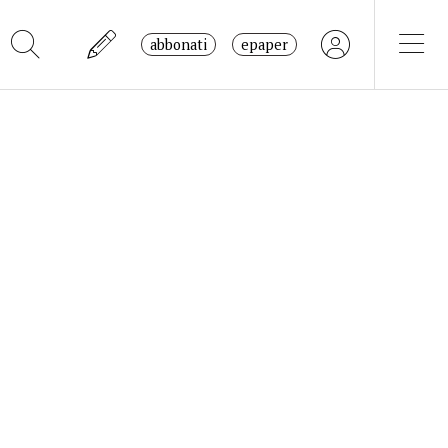
abbonati
epaper