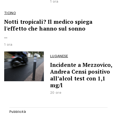
1 ora
TICINO
Notti tropicali? Il medico spiega
l'effetto che hanno sul sonno
...
1 ora
LUGANESE
Incidente a Mezzovico,
Andrea Censi positivo
all’alcol test con 1,1
mg/l
20 ore