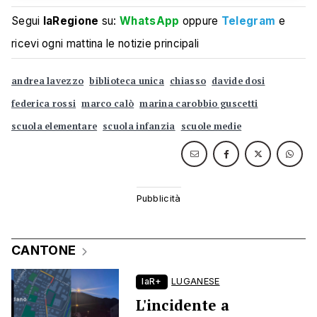
Segui
laRegione
su:
WhatsApp
oppure
Telegram
e
ricevi ogni mattina le notizie principali
andrea lavezzo
biblioteca unica
chiasso
davide dosi
federica rossi
marco calò
marina carobbio guscetti
scuola elementare
scuola infanzia
scuole medie
CANTONE
laR+
LUGANESE
L'incidente a