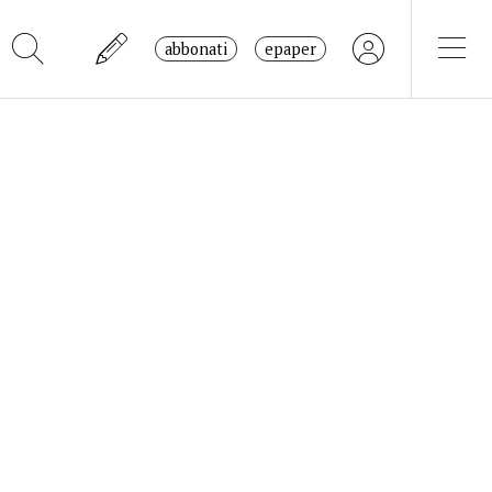
abbonati
epaper