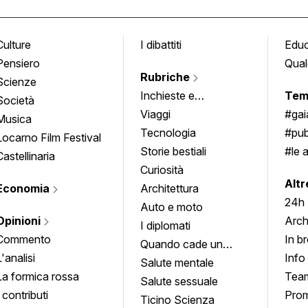
Culture
I dibattiti
Edu
Pensiero
Qual
Rubriche
Scienze
Inchieste e
Tem
Società
approfondimenti
Viaggi
#ga
Musica
Tecnologia
#pub
Locarno Film Festival
Storie bestiali
#le 
Castellinaria
Curiosità
info
Altr
Economia
Architettura
24h
Auto e moto
Opinioni
Arch
I diplomati
Commento
In b
Quando cade un
L'analisi
Info
quadro
Salute mentale
La formica rossa
Tea
Salute sessuale
I contributi
Prom
Ticino Scienza