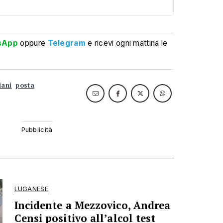
sApp
oppure
Telegram
e ricevi ogni mattina le
iani
posta
LUGANESE
Incidente a Mezzovico, Andrea
Censi positivo all’alcol test