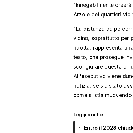
“innegabilmente creerà di
Arzo e dei quartieri vicin
“La distanza da percorre
vicino, soprattutto per 
ridotta, rappresenta una
testo, che prosegue invi
scongiurare questa chius
All'esecutivo viene du
notizia, se sia stato av
come si stia muovendo i
Leggi anche
Entro il 2028 chiud
1.