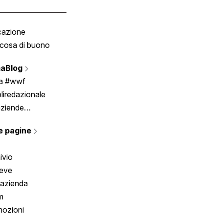
cazione
Tombola
cosa di buono
Fumetto
Vignette
aBlog
Scrivici
ia #wwf
liredazionale
aziende
rmano
e pagine
ivio
reve
 azienda
m
ozioni