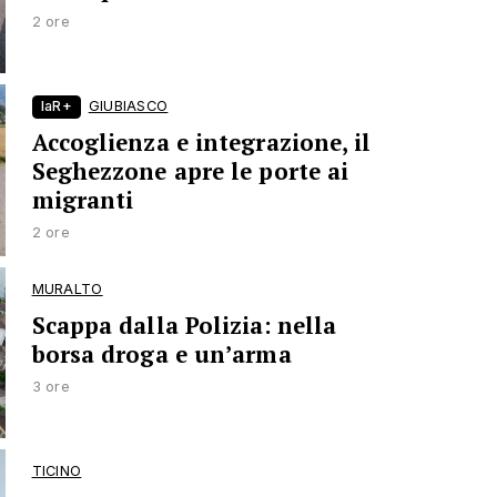
2 ore
laR+
GIUBIASCO
Accoglienza e integrazione, il
Seghezzone apre le porte ai
migranti
2 ore
MURALTO
Scappa dalla Polizia: nella
borsa droga e un’arma
3 ore
TICINO