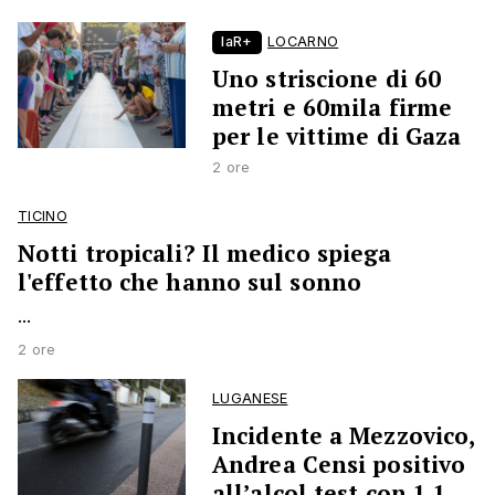
laR+
LOCARNO
Uno striscione di 60
metri e 60mila firme
per le vittime di Gaza
2 ore
TICINO
Notti tropicali? Il medico spiega
l'effetto che hanno sul sonno
...
2 ore
LUGANESE
Incidente a Mezzovico,
Andrea Censi positivo
all’alcol test con 1,1