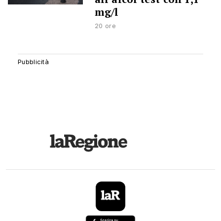
mg/l
20 ore