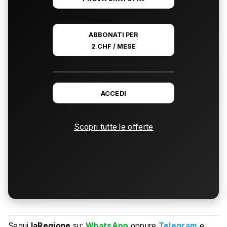
ABBONATI PER
2 CHF / MESE
ACCEDI
Scopri tutte le offerte
Segui
laRegione
su:
WhatsApp
oppure
Telegram
e