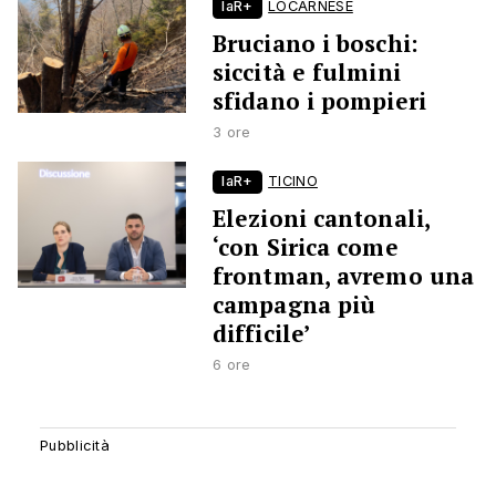
laR+
LOCARNESE
Bruciano i boschi:
siccità e fulmini
sfidano i pompieri
3 ore
laR+
TICINO
Elezioni cantonali,
‘con Sirica come
frontman, avremo una
campagna più
difficile’
6 ore