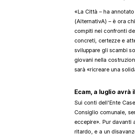
«La Città – ha annotat
(AlternativA) – è ora ch
compiti nei confronti dei
concreti, certezze e at
sviluppare gli scambi s
giovani nella costruzione
sarà «ricreare una solida
Ecam, a luglio avrà 
Sui conti dell'Ente Case
Consiglio comunale, se
eccepire». Pur davanti a
ritardo, e a un disavanz