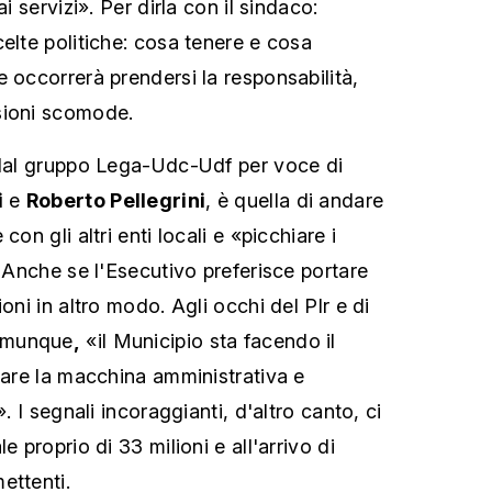
ai servizi». Per dirla con il sindaco:
elte politiche: cosa tenere e cosa
 occorrerà prendersi la responsabilità,
sioni scomode.
 dal gruppo Lega-Udc-Udf per voce di
i
e
Roberto Pellegrini
, è quella di andare
con gli altri enti locali e «picchiare i
. Anche se l'Esecutivo preferisce portare
oni in altro modo. Agli occhi del Plr e di
omunque
,
«il Municipio sta facendo il
onare la macchina amministrativa e
». I segnali incoraggianti, d'altro canto, ci
e proprio di 33 milioni e all'arrivo di
ettenti.