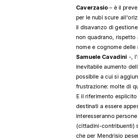
Caverzasio
– è il prev
per le nubi scure all'ori
il disavanzo di gestione,
non quadrano, rispetto a
nome e cognome delle r
Samuele Cavadini
-, l
inevitabile aumento dell
possibile a cui si aggi
frustrazione: molte di 
E il riferimento esplicit
destinati a essere appes
interesseranno persone 
(cittadini-contribuenti)
che per Mendrisio pesera