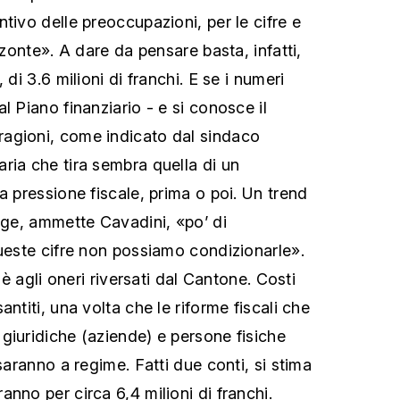
entivo delle preoccupazioni, per le cifre e
zzonte». A dare da pensare basta, infatti,
 di 3.6 milioni di franchi. E se i numeri
l Piano finanziario - e si conosce il
agioni, come indicato dal sindaco
'aria che tira sembra quella di un
a pressione fiscale, prima o poi. Un trend
unge, ammette Cavadini, «po’ di
queste cifre non possiamo condizionarle».
o è agli oneri riversati dal Cantone. Costi
antiti, una volta che le riforme fiscali che
giuridiche (aziende) e persone fisiche
 saranno a regime. Fatti due conti, si stima
nno per circa 6,4 milioni di franchi.