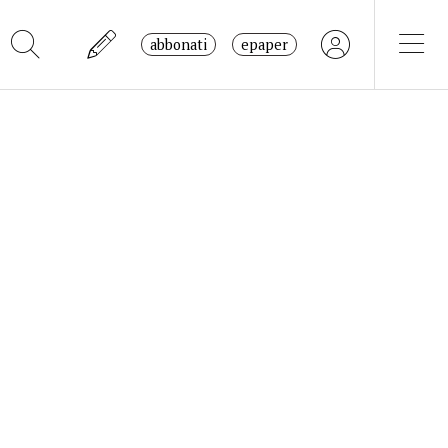
abbonati
epaper