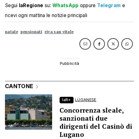
Segui
laRegione
su:
WhatsApp
oppure
Telegram
e
ricevi ogni mattina le notizie principali
natale
pensionati
riva san vitale
CANTONE
laR+
LUGANESE
Concorrenza sleale,
sanzionati due
dirigenti del Casinò di
Lugano