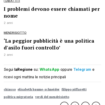
I DIBATTITI
I problemi devono essere chiamati per
nome
2 anni
MENDRISIOTTO
‘La peggior pubblicità è una politica
d'asilo fuori controllo’
2 anni
Segui
laRegione
su:
WhatsApp
oppure
Telegram
e
ricevi ogni mattina le notizie principali
chiasso
elisabeth baume-schneider
filippo piffaretti
politica migratoria
verdi del mendrisiotto