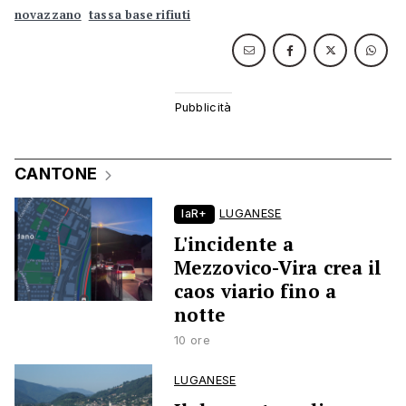
novazzano
tassa base rifiuti
CANTONE
laR+
LUGANESE
L'incidente a
Mezzovico-Vira crea il
caos viario fino a
notte
10 ore
LUGANESE