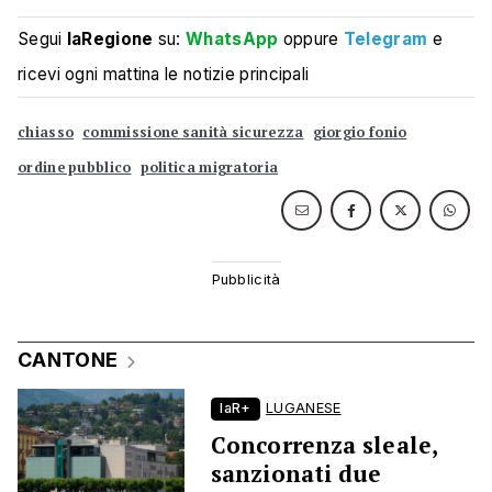
Segui
laRegione
su:
WhatsApp
oppure
Telegram
e
ricevi ogni mattina le notizie principali
chiasso
commissione sanità sicurezza
giorgio fonio
ordine pubblico
politica migratoria
CANTONE
laR+
LUGANESE
Concorrenza sleale,
sanzionati due