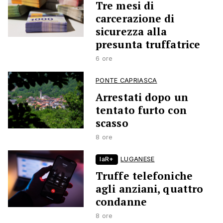
Tre mesi di
carcerazione di
sicurezza alla
presunta truffatrice
6 ore
PONTE CAPRIASCA
Arrestati dopo un
tentato furto con
scasso
8 ore
laR+
LUGANESE
Truffe telefoniche
agli anziani, quattro
condanne
8 ore