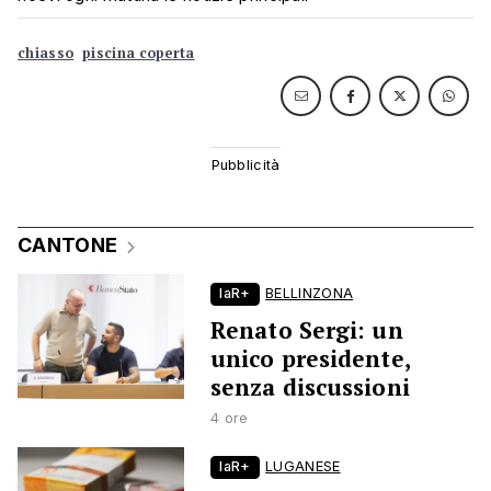
chiasso
piscina coperta
CANTONE
laR+
BELLINZONA
Renato Sergi: un
unico presidente,
senza discussioni
4 ore
laR+
LUGANESE