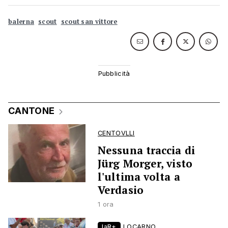
balerna
scout
scout san vittore
CANTONE
CENTOVLLI
Nessuna traccia di
Jürg Morger, visto
l'ultima volta a
Verdasio
1 ora
laR+
LOCARNO