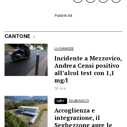
CANTONE
LUGANESE
Incidente a Mezzovico,
Andrea Censi positivo
all’alcol test con 1,1
mg/l
18 ore
laR+
GIUBIASCO
Accoglienza e
integrazione, il
Seghezzone apre le