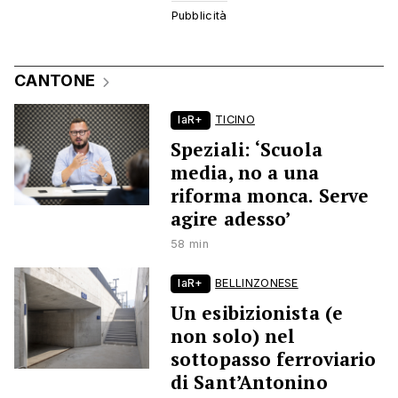
CANTONE
laR+
TICINO
Speziali: ‘Scuola
media, no a una
riforma monca. Serve
agire adesso’
58 min
laR+
BELLINZONESE
Un esibizionista (e
non solo) nel
sottopasso ferroviario
di Sant’Antonino