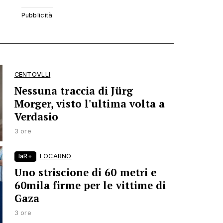
CENTOVLLI
Nessuna traccia di Jürg
Morger, visto l'ultima volta a
Verdasio
3 ore
laR+
LOCARNO
Uno striscione di 60 metri e
60mila firme per le vittime di
Gaza
3 ore