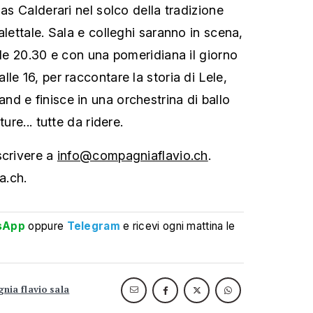
nas Calderari nel solco della tradizione
alettale. Sala e colleghi saranno in scena,
lle 20.30 e con una pomeridiana il giorno
le 16, per raccontare la storia di Lele,
d e finisce in una orchestrina di ballo
ure... tutte da ridere.
scrivere a
info@compagniaflavio.ch
.
a.ch.
sApp
oppure
Telegram
e ricevi ogni mattina le
nia flavio sala