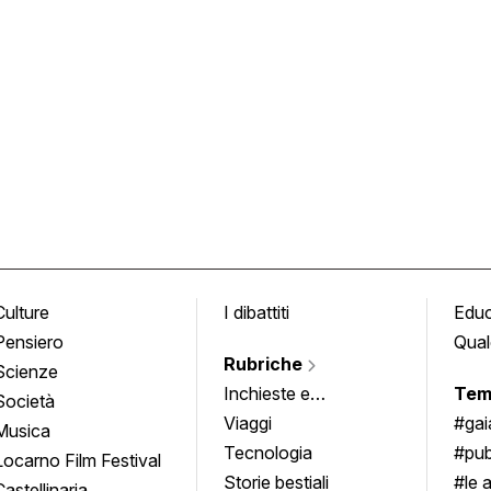
Culture
I dibattiti
Edu
Pensiero
Qual
Rubriche
Scienze
Inchieste e
Tem
Società
approfondimenti
Viaggi
#ga
Musica
Tecnologia
#pub
Locarno Film Festival
Storie bestiali
#le 
Castellinaria