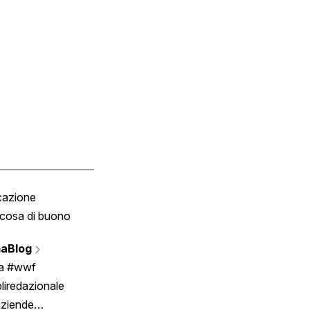
cazione
Tombola
cosa di buono
Fumetto
Vignette
aBlog
Scrivici
ia #wwf
liredazionale
aziende