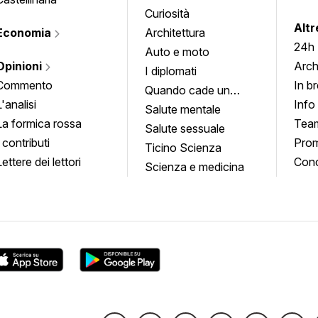
Curiosità
info
Altr
Economia
Architettura
24h
Auto e moto
Opinioni
Arch
I diplomati
Commento
In b
Quando cade un
L'analisi
Info
quadro
Salute mentale
La formica rossa
Tea
Salute sessuale
I contributi
Prom
Ticino Scienza
Lettere dei lettori
Conc
Scienza e medicina