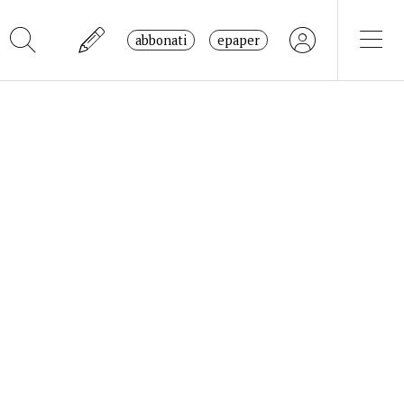
abbonati
epaper