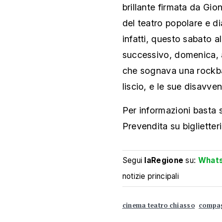
brillante firmata da Gio
del teatro popolare e di
infatti, questo sabato a
successivo, domenica, al
che sognava una rockban
liscio, e le sue disavvent
Per informazioni basta 
Prevendita su biglietteri
Segui
laRegione
su:
What
notizie principali
cinema teatro chiasso
compag