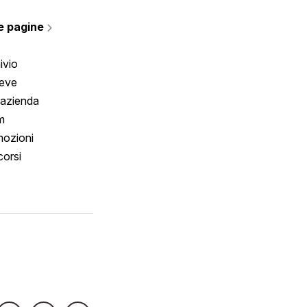
rmano
e pagine
ivio
reve
 azienda
m
ozioni
orsi