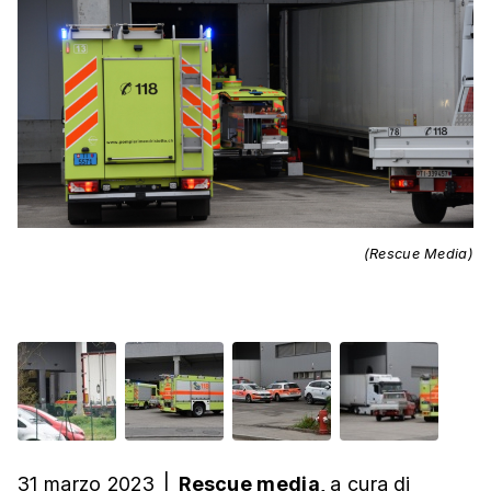
(Rescue Media)
31 marzo 2023
|
Rescue media,
a cura
di