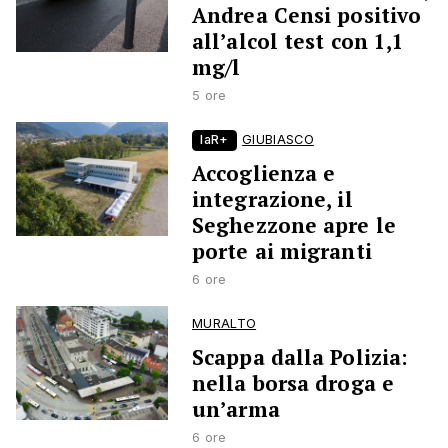
Andrea Censi positivo
all’alcol test con 1,1
mg/l
5 ore
laR+
GIUBIASCO
Accoglienza e
integrazione, il
Seghezzone apre le
porte ai migranti
6 ore
MURALTO
Scappa dalla Polizia:
nella borsa droga e
un’arma
6 ore