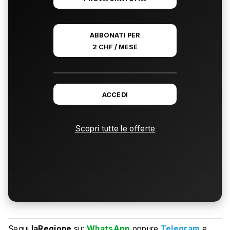
ABBONATI PER
2 CHF / MESE
ACCEDI
Scopri tutte le offerte
Segui
laRegione
su:
WhatsApp
oppure
Telegram
e