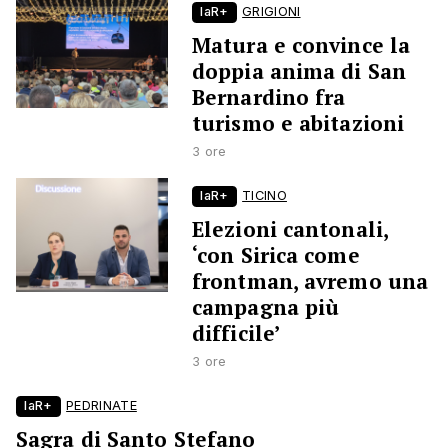
laR+
GRIGIONI
Matura e convince la
doppia anima di San
Bernardino fra
turismo e abitazioni
3 ore
laR+
TICINO
Elezioni cantonali,
‘con Sirica come
frontman, avremo una
campagna più
difficile’
3 ore
laR+
PEDRINATE
Sagra di Santo Stefano